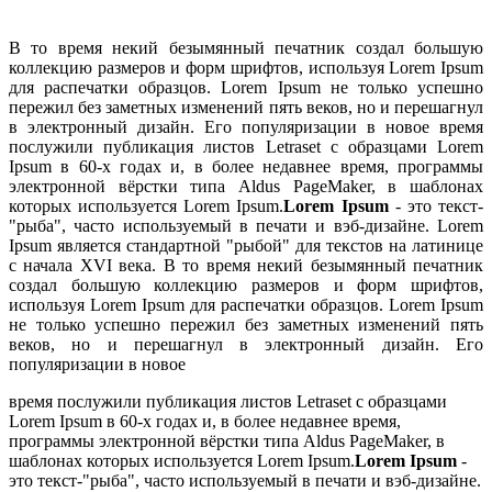
В то время некий безымянный печатник создал большую
коллекцию размеров и форм шрифтов, используя Lorem Ipsum
для распечатки образцов. Lorem Ipsum не только успешно
пережил без заметных изменений пять веков, но и перешагнул
в электронный дизайн. Его популяризации в новое время
послужили публикация листов Letraset с образцами Lorem
Ipsum в 60-х годах и, в более недавнее время, программы
электронной вёрстки типа Aldus PageMaker, в шаблонах
которых используется Lorem Ipsum.
Lorem Ipsum
- это текст-
"рыба", часто используемый в печати и вэб-дизайне. Lorem
Ipsum является стандартной "рыбой" для текстов на латинице
с начала XVI века. В то время некий безымянный печатник
создал большую коллекцию размеров и форм шрифтов,
используя Lorem Ipsum для распечатки образцов. Lorem Ipsum
не только успешно пережил без заметных изменений пять
веков, но и перешагнул в электронный дизайн. Его
популяризации в новое
время послужили публикация листов Letraset с образцами
Lorem Ipsum в 60-х годах и, в более недавнее время,
программы электронной вёрстки типа Aldus PageMaker, в
шаблонах которых используется Lorem Ipsum.
Lorem Ipsum
-
это текст-"рыба", часто используемый в печати и вэб-дизайне.