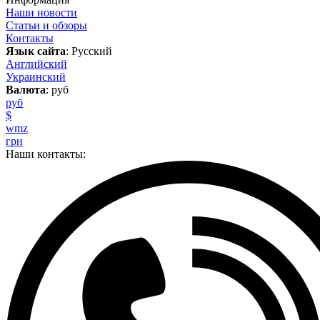
Наши новости
Статьи и обзоры
Контакты
Язык сайта
: Русский
Английский
Украинский
Валюта
: руб
руб
$
wmz
грн
Наши контакты: