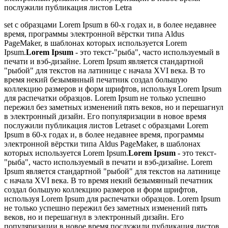
послужили публикация листов Letra
set с образцами Lorem Ipsum в 60-х годах и, в более недавнее
время, программы электронной вёрстки типа Aldus
PageMaker, в шаблонах которых используется Lorem
Ipsum.
Lorem Ipsum
- это текст-"рыба", часто используемый в
печати и вэб-дизайне. Lorem Ipsum является стандартной
"рыбой" для текстов на латинице с начала XVI века. В то
время некий безымянный печатник создал большую
коллекцию размеров и форм шрифтов, используя Lorem Ipsum
для распечатки образцов. Lorem Ipsum не только успешно
пережил без заметных изменений пять веков, но и перешагнул
в электронный дизайн. Его популяризации в новое время
послужили публикация листов Letraset с образцами Lorem
Ipsum в 60-х годах и, в более недавнее время, программы
электронной вёрстки типа Aldus PageMaker, в шаблонах
которых используется Lorem Ipsum.
Lorem Ipsum
- это текст-
"рыба", часто используемый в печати и вэб-дизайне. Lorem
Ipsum является стандартной "рыбой" для текстов на латинице
с начала XVI века. В то время некий безымянный печатник
создал большую коллекцию размеров и форм шрифтов,
используя Lorem Ipsum для распечатки образцов. Lorem Ipsum
не только успешно пережил без заметных изменений пять
веков, но и перешагнул в электронный дизайн. Его
популяризации в новое время послужили публикация листов