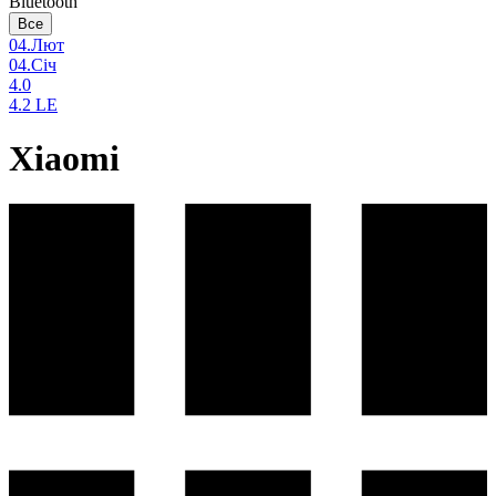
Bluetooth
Все
04.Лют
04.Січ
4.0
4.2 LE
Xiaomi