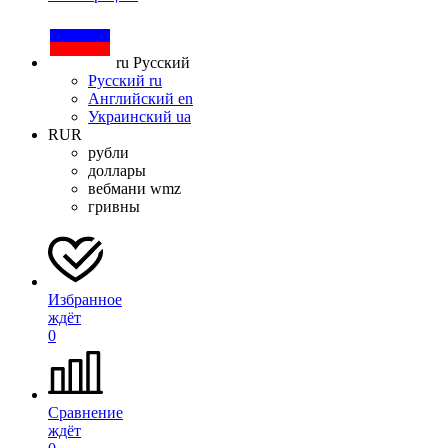
ru
Русский
Русский
ru
Английский
en
Украинский
ua
RUR
рубли
доллары
вебмани wmz
гривны
Избранное
ждёт
0
Сравнение
ждёт