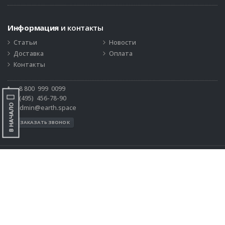
Информация
и контакты
Статьи
Новости
Доставка
Оплата
Контакты
8 800
999
0099
(495)
456-78-90
В НАЧАЛО
admin@earth.space
ЗАКАЗАТЬ ЗВОНОК
© 2019-2026 Интернет-магазин
Данный сайт носит исключительно информационный характер и ни при
каких обстоятельствах не является публичной офертой, определяемой
положениями Статьи 437 Гражданского кодекса РФ. Точные данные о
наличии, ценах и способах приобретения необходимо узнавать у
менеджеров магазина по телефону, запросом по электронной почте, через
форму обратной связи или при оформлении заказа. Представленная на
сайте информация является объектами авторского права. Любое
использование информации должно быть согласовано с администрацией