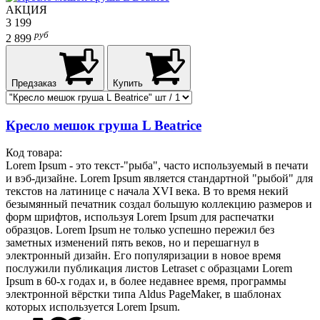
АКЦИЯ
3 199
руб
2 899
Предзаказ
Купить
Кресло мешок груша L Beatrice
Код товара:
Lorem Ipsum - это текст-"рыба", часто используемый в печати
и вэб-дизайне. Lorem Ipsum является стандартной "рыбой" для
текстов на латинице с начала XVI века. В то время некий
безымянный печатник создал большую коллекцию размеров и
форм шрифтов, используя Lorem Ipsum для распечатки
образцов. Lorem Ipsum не только успешно пережил без
заметных изменений пять веков, но и перешагнул в
электронный дизайн. Его популяризации в новое время
послужили публикация листов Letraset с образцами Lorem
Ipsum в 60-х годах и, в более недавнее время, программы
электронной вёрстки типа Aldus PageMaker, в шаблонах
которых используется Lorem Ipsum.