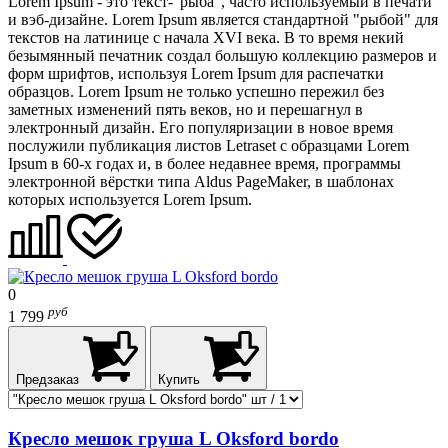
Lorem Ipsum - это текст-"рыба", часто используемый в печати
и вэб-дизайне. Lorem Ipsum является стандартной "рыбой" для
текстов на латинице с начала XVI века. В то время некий
безымянный печатник создал большую коллекцию размеров и
форм шрифтов, используя Lorem Ipsum для распечатки
образцов. Lorem Ipsum не только успешно пережил без
заметных изменений пять веков, но и перешагнул в
электронный дизайн. Его популяризации в новое время
послужили публикация листов Letraset с образцами Lorem
Ipsum в 60-х годах и, в более недавнее время, программы
электронной вёрстки типа Aldus PageMaker, в шаблонах
которых используется Lorem Ipsum.
0
руб
1 799
Предзаказ
Купить
Кресло мешок груша L Oksford bordo