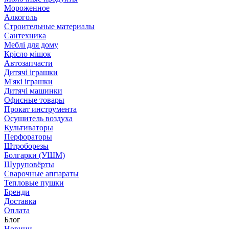
Мороженное
Алкоголь
Строительные материалы
Сантехника
Меблі для дому
Крісло мішок
Автозапчасти
Дитячі іграшки
М'які іграшки
Дитячі машинки
Офисные товары
Прокат инструмента
Осушитель воздуха
Культиваторы
Перфораторы
Штроборезы
Болгарки (УШМ)
Шуруповёрты
Сварочные аппараты
Тепловые пушки
Бренди
Доставка
Оплата
Блог
Новини