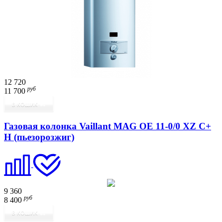
12 720
руб
11 700
В КОШИК
Газовая колонка Vaillant MAG OE 11-0/0 XZ C+
H (пьезорозжиг)
9 360
руб
8 400
В КОШИК