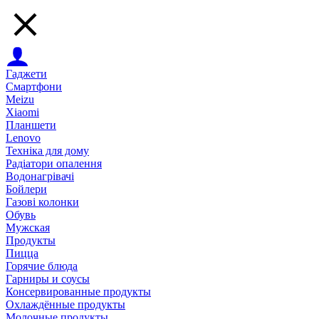
Гаджети
Смартфони
Meizu
Xiaomi
Планшети
Lenovo
Техніка для дому
Радіатори опалення
Водонагрівачі
Бойлери
Газові колонки
Обувь
Мужская
Продукты
Пицца
Горячие блюда
Гарниры и соусы
Консервированные продукты
Охлаждённые продукты
Молочные продукты