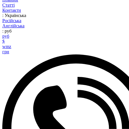
Статті
Контакти
: Українська
Російська
Англійська
: руб
руб
$
wmz
грн