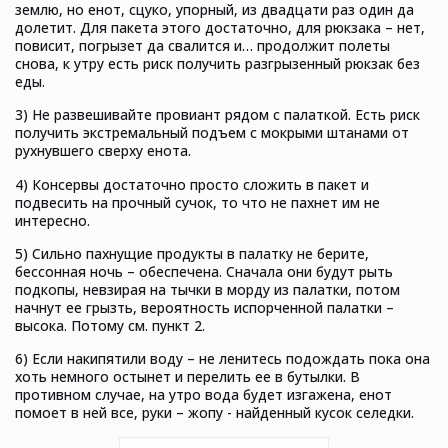
землю, но енот, сцуко, упорный, из двадцати раз один да
долетит. Для пакета этого достаточно, для рюкзака – нет,
повисит, погрызет да свалится и… продолжит полеты
снова, к утру есть риск получить разгрызенный рюкзак без
еды.
3) Не развешивайте провиант рядом с палаткой. Есть риск
получить экстремальный подъем с мокрыми штанами от
рухнувшего сверху енота.
4) Консервы достаточно просто сложить в пакет и
подвесить на прочный сучок, то что не пахнет им не
интересно.
5) Сильно пахнущие продукты в палатку не берите,
бессонная ночь – обеспечена. Сначала они будут рыть
подкопы, невзирая на тычки в морду из палатки, потом
начнут ее грызть, вероятность испорченной палатки –
высока. Потому см. пункт 2.
6) Если накипятили воду – не ленитесь подождать пока она
хоть немного остынет и перелить ее в бутылки. В
противном случае, на утро вода будет изгажена, енот
помоет в ней все, руки – жопу - найденный кусок селедки.