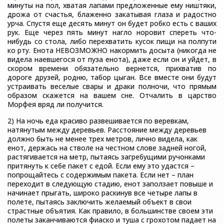
минуты на пол, хватая лапами предложенные ему ништяки,
дрожа от счастья, блаженно закатывая глаза и радостно
урча. Спустя еще десять минут он будет робко есть с ваших
рук. Еще через пять минут нагло норовит спереть что-
нибудь со стола, либо перехватить кусок пищи на полпути
ко рту. Енота НЕВОЗМОЖНО накормить досыта (никогда не
видела наевшегося от пуза енота), даже если он и уйдет, в
скором времени обязательно вернется, прихватив по
дороге друзей, родню, табор цыган. Все вместе они будут
устраивать веселые свары и драки полночи, что прямым
образом скажется на вашем сне. Отчалить в царство
Морфея вряд ли получится.
2) На ночь еда красиво развешивается по веревкам,
натянутым между деревьев. Расстояние между деревьев
должно быть не менее трех метров, лично видела, как
енот, держась на стволе на честном слове задней ногой,
растягивается на метр, пытаясь загребущими ручонками
притянуть к себе пакет с едой. Если ему это удастся –
попрощайтесь с содержимым пакета. Если нет – план
переходит в следующую стадию, енот заползает повыше и
начинает прыгать, широко раскинув все четыре лапы в
полете, пытаясь заключить желаемый объект в свои
страстные объятия. Как правило, в большинстве своем эти
полеты заканчиваются фиаско и туша с грохотом падает на