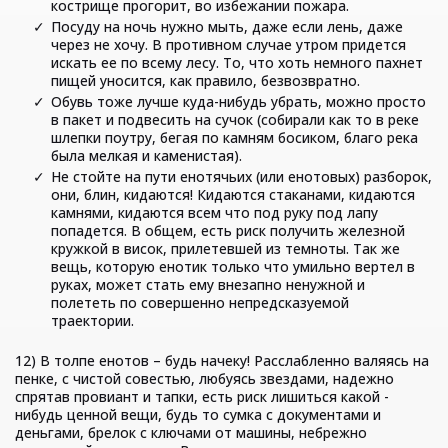
кострище прогорит, во избежании пожара.
Посуду на ночь нужно мыть, даже если лень, даже
через не хочу. В противном случае утром придется
искать ее по всему лесу. То, что хоть немного пахнет
пищей уносится, как правило, безвозвратно.
Обувь тоже лучше куда-нибудь убрать, можно просто
в пакет и подвесить на сучок (собирали как то в реке
шлепки поутру, бегая по камням босиком, благо река
была мелкая и каменистая).
Не стойте на пути енотячьих (или енотовых) разборок,
они, блин, кидаются! Кидаются стаканами, кидаются
камнями, кидаются всем что под руку под лапу
попадется. В общем, есть риск получить железной
кружкой в висок, прилетевшей из темноты. Так же
вещь, которую енотик только что умильно вертел в
руках, может стать ему внезапно ненужной и
полететь по совершенно непредсказуемой
траектории.
12) В толпе енотов – будь начеку! Расслабленно валяясь на
пенке, с чистой совестью, любуясь звездами, надежно
спрятав провиант и тапки, есть риск лишиться какой -
нибудь ценной вещи, будь то сумка с документами и
деньгами, брелок с ключами от машины, небрежно